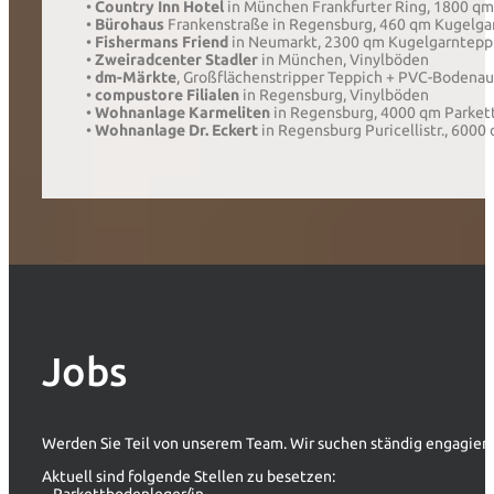
•
Country Inn Hotel
in München Frankfurter Ring, 1800 q
•
Bürohaus
Frankenstraße in Regensburg, 460 qm Kugelga
•
Fishermans Friend
in Neumarkt, 2300 qm Kugelgarntepp
•
Zweiradcenter Stadler
in München, Vinylböden
•
dm-Märkte
, Großflächenstripper Teppich + PVC-Bodena
•
compustore Filialen
in Regensburg, Vinylböden
•
Wohnanlage Karmeliten
in Regensburg, 4000 qm Parket
•
Wohnanlage Dr. Eckert
in Regensburg Puricellistr., 600
Jobs
Werden Sie Teil von unserem Team. Wir suchen ständig engagiert
Aktuell sind folgende Stellen zu besetzen: