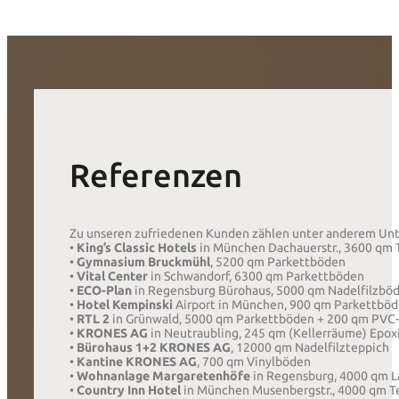
Referenzen
Zu unseren zufriedenen Kunden zählen unter anderem Un
•
King’s Classic Hotels
in München Dachauerstr., 3600 qm
•
Gymnasium Bruckmühl
, 5200 qm Parkettböden
•
Vital Center
in Schwandorf, 6300 qm Parkettböden
•
ECO-Plan
in Regensburg Bürohaus, 5000 qm Nadelfilzbö
•
Hotel Kempinski
Airport in München, 900 qm Parkettbö
•
RTL 2
in Grünwald, 5000 qm Parkettböden + 200 qm PVC
•
KRONES AG
in Neutraubling, 245 qm (Kellerräume) Epo
•
Bürohaus 1+2 KRONES AG
, 12000 qm Nadelfilzteppich
•
Kantine KRONES AG
, 700 qm Vinylböden
•
Wohnanlage Margaretenhöfe
in Regensburg, 4000 qm 
•
Country Inn Hotel
in München Musenbergstr., 4000 qm 